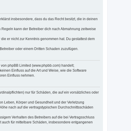
erklärst insbesondere, dass du das Recht besitzt, die in deinen
n Regeln kann der Betreiber dich nach Abmahnung zeitweise
er die er nicht zur Kenntnis genommen hat. Du gestattest dem
 Betreiber oder einem Dritten Schaden zuzufügen.
re von phpBB Limited (www.phpbb.com) handelt;
inen Einfluss auf die Art und Weise, wie die Software
oren Einfluss nehmen.
inalpflichten) nur für Schäden, die auf ein vorsätzliches oder
von Leben, Körper und Gesundheit und der Verletzung
r Höhe nach auf die vertragstypischen Durchschnittsschäden
sigem Verhalten des Betreibers auf die bei Vertragsschluss
lt auch für mittelbare Schäden, insbesondere entgangenen