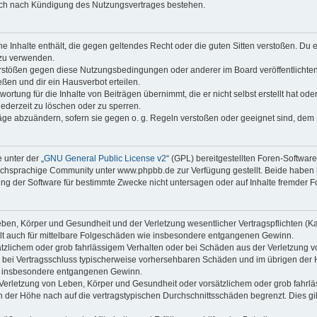
auch nach Kündigung des Nutzungsvertrages bestehen.
ine Inhalte enthält, die gegen geltendes Recht oder die guten Sitten verstoßen. Du 
 zu verwenden.
erstößen gegen diese Nutzungsbedingungen oder anderer im Board veröffentlichte
ßen und dir ein Hausverbot erteilen.
ortung für die Inhalte von Beiträgen übernimmt, die er nicht selbst erstellt hat od
jederzeit zu löschen oder zu sperren.
räge abzuändern, sofern sie gegen o. g. Regeln verstoßen oder geeignet sind, dem
 unter der „
GNU General Public License v2
“ (GPL) bereitgestellten Foren-Softwa
chsprachige Community unter www.phpbb.de zur Verfügung gestellt. Beide haben ke
g der Software für bestimmte Zwecke nicht untersagen oder auf Inhalte fremder F
ben, Körper und Gesundheit und der Verletzung wesentlicher Vertragspflichten (Kard
gilt auch für mittelbare Folgeschäden wie insbesondere entgangenen Gewinn.
ätzlichem oder grob fahrlässigem Verhalten oder bei Schäden aus der Verletzung 
 die bei Vertragsschluss typischerweise vorhersehbaren Schäden und im übrigen de
wie insbesondere entgangenen Gewinn.
erletzung von Leben, Körper und Gesundheit oder vorsätzlichem oder grob fahrläs
der Höhe nach auf die vertragstypischen Durchschnittsschäden begrenzt. Dies gi