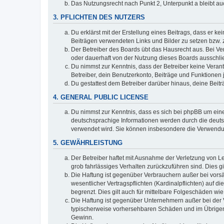
Das Nutzungsrecht nach Punkt 2, Unterpunkt a bleibt 
3. PFLICHTEN DES NUTZERS
Du erklärst mit der Erstellung eines Beitrags, dass er ke
Beiträgen verwendeten Links und Bilder zu setzen bzw.
Der Betreiber des Boards übt das Hausrecht aus. Bei V
oder dauerhaft von der Nutzung dieses Boards ausschlie
Du nimmst zur Kenntnis, dass der Betreiber keine Verantw
Betreiber, dein Benutzerkonto, Beiträge und Funktionen 
Du gestattest dem Betreiber darüber hinaus, deine Beit
4. GENERAL PUBLIC LICENSE
Du nimmst zur Kenntnis, dass es sich bei phpBB um eine
deutschsprachige Informationen werden durch die deuts
verwendet wird. Sie können insbesondere die Verwendun
5. GEWÄHRLEISTUNG
Der Betreiber haftet mit Ausnahme der Verletzung von Le
grob fahrlässiges Verhalten zurückzuführen sind. Dies 
Die Haftung ist gegenüber Verbrauchern außer bei vors
wesentlicher Vertragspflichten (Kardinalpflichten) auf
begrenzt. Dies gilt auch für mittelbare Folgeschäden 
Die Haftung ist gegenüber Unternehmern außer bei der V
typischerweise vorhersehbaren Schäden und im Übrigen 
Gewinn.