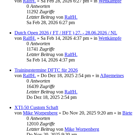
von
RalfH.
»
Sa Feb 28, 2026 6:27 pm
» in
Wettkämpfe
0
Antworten
11292
Zugriffe
Letzter Beitrag
von
RalfH.
Sa Feb 28, 2026 6:27 pm
Dutch Open 2026 ( FT / HFT ) 27. - 28.06.2026 / NL
von
RalfH.
»
Sa Feb 14, 2026 4:37 pm
» in
Wettkämpfe
0
Antworten
11741
Zugriffe
Letzter Beitrag
von
RalfH.
Sa Feb 14, 2026 4:37 pm
Trainingstermine DFTC für 2026
von
RalfH.
»
Do Dez 18, 2025 2:54 pm
» in
Allgemeines
0
Antworten
16439
Zugriffe
Letzter Beitrag
von
RalfH.
Do Dez 18, 2025 2:54 pm
XTI-50 Custom Schaft
von
Mike Worpenberg
»
Do Nov 20, 2025 9:20 am
» in
Biete
0
Antworten
12010
Zugriffe
Letzter Beitrag
von
Mike Worpenberg
Do Nov 20, 2025 9:20 am