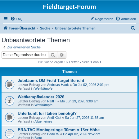
Fieldtarget-Forum
FAQ
Registrieren
Anmelden
S
Foren-Übersicht
Suche
Unbeantwortete Themen
u
Unbeantwortete Themen
c
Zur erweiterten Suche
h
Suche
Erweiterte Suche
e
Die Suche ergab 16 Treffer • Seite
1
von
1
Themen
Jubiläums DM Field Target Bericht
Letzter Beitrag von
Andreas Hack
«
Do Jul 02, 2026 2:01 pm
Verfasst in
Wettkämpfe
Wettkampfkalender 2026
Letzter Beitrag von
RalfH.
«
Mo Jun 29, 2026 9:09 am
Verfasst in
Wettkämpfe
Unterkunft für Italien benötigt?
Letzter Beitrag von
Andi Kübi
«
Sa Jun 27, 2026 11:35 am
Verfasst in
Allgemeines
ERA-TAC Montageringe 30mm x 13er Höhe
Letzter Beitrag von
Bodo-W
«
Do Apr 02, 2026 9:52 am
Verfasst in
Biete