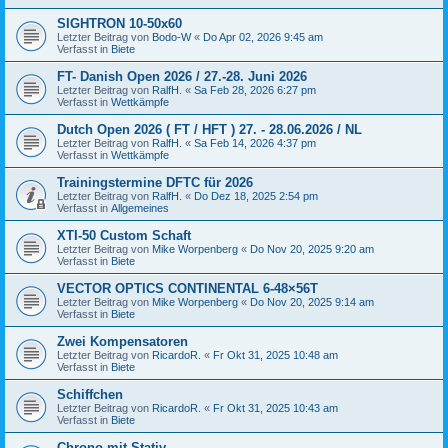
SIGHTRON 10-50x60
Letzter Beitrag von
Bodo-W
«
Do Apr 02, 2026 9:45 am
Verfasst in
Biete
FT- Danish Open 2026 / 27.-28. Juni 2026
Letzter Beitrag von
RalfH.
«
Sa Feb 28, 2026 6:27 pm
Verfasst in
Wettkämpfe
Dutch Open 2026 ( FT / HFT ) 27. - 28.06.2026 / NL
Letzter Beitrag von
RalfH.
«
Sa Feb 14, 2026 4:37 pm
Verfasst in
Wettkämpfe
Trainingstermine DFTC für 2026
Letzter Beitrag von
RalfH.
«
Do Dez 18, 2025 2:54 pm
Verfasst in
Allgemeines
XTI-50 Custom Schaft
Letzter Beitrag von
Mike Worpenberg
«
Do Nov 20, 2025 9:20 am
Verfasst in
Biete
VECTOR OPTICS CONTINENTAL 6-48×56T
Letzter Beitrag von
Mike Worpenberg
«
Do Nov 20, 2025 9:14 am
Verfasst in
Biete
Zwei Kompensatoren
Letzter Beitrag von
RicardoR.
«
Fr Okt 31, 2025 10:48 am
Verfasst in
Biete
Schiffchen
Letzter Beitrag von
RicardoR.
«
Fr Okt 31, 2025 10:43 am
Verfasst in
Biete
Chrono mit Stativ