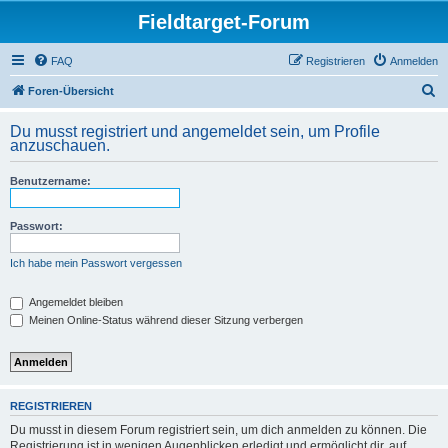
Fieldtarget-Forum
FAQ
Registrieren
Anmelden
S
Foren-Übersicht
u
Du musst registriert und angemeldet sein, um Profile
c
anzuschauen.
h
Benutzername:
e
Passwort:
Ich habe mein Passwort vergessen
Angemeldet bleiben
Meinen Online-Status während dieser Sitzung verbergen
REGISTRIEREN
Du musst in diesem Forum registriert sein, um dich anmelden zu können. Die
Registrierung ist in wenigen Augenblicken erledigt und ermöglicht dir, auf