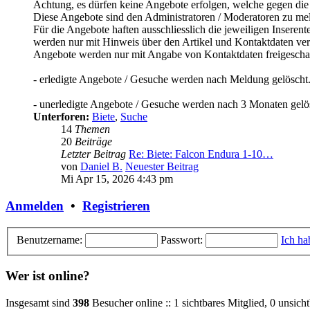
Achtung, es dürfen keine Angebote erfolgen, welche gegen die
Diese Angebote sind den Administratoren / Moderatoren zu m
Für die Angebote haften ausschliesslich die jeweiligen Inseren
werden nur mit Hinweis über den Artikel und Kontaktdaten verö
Angebote werden nur mit Angabe von Kontaktdaten freigeschalt
- erledigte Angebote / Gesuche werden nach Meldung gelöscht
- unerledigte Angebote / Gesuche werden nach 3 Monaten gelö
Unterforen:
Biete
,
Suche
14
Themen
20
Beiträge
Letzter Beitrag
Re: Biete: Falcon Endura 1-10…
von
Daniel B.
Neuester Beitrag
Mi Apr 15, 2026 4:43 pm
Anmelden
•
Registrieren
Benutzername:
Passwort:
Ich ha
Wer ist online?
Insgesamt sind
398
Besucher online :: 1 sichtbares Mitglied, 0 unsic