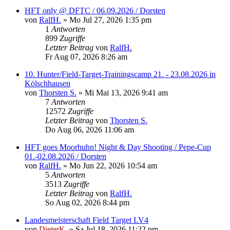
HFT only @ DFTC / 06.09.2026 / Dorsten
von
RalfH.
»
Mo Jul 27, 2026 1:35 pm
1
Antworten
899
Zugriffe
Letzter Beitrag
von
RalfH.
Fr Aug 07, 2026 8:26 am
10. Hunter/Field-Target-Trainingscamp 21. - 23.08.2026 in
Kölschhausen
von
Thorsten S.
»
Mi Mai 13, 2026 9:41 am
7
Antworten
12572
Zugriffe
Letzter Beitrag
von
Thorsten S.
Do Aug 06, 2026 11:06 am
HFT goes Moorhuhn! Night & Day Shooting / Pepe-Cup
01.-02.08.2026 / Dorsten
von
RalfH.
»
Mo Jun 22, 2026 10:54 am
5
Antworten
3513
Zugriffe
Letzter Beitrag
von
RalfH.
So Aug 02, 2026 8:44 pm
Landesmeisterschaft Field Target LV4
von
DieterK.
»
Sa Jul 18, 2026 11:22 pm