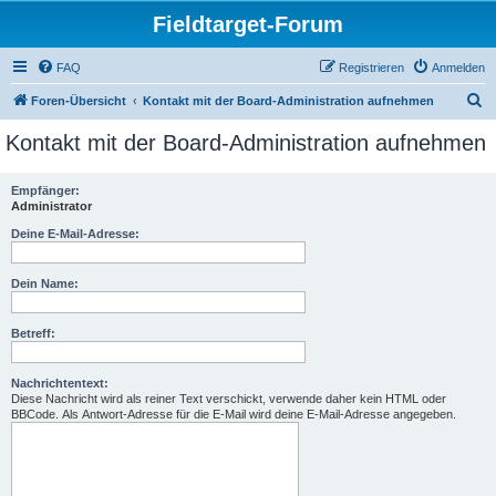
Fieldtarget-Forum
FAQ
Registrieren
Anmelden
S
Foren-Übersicht
Kontakt mit der Board-Administration aufnehmen
u
Kontakt mit der Board-Administration aufnehmen
c
h
Empfänger:
Administrator
e
Deine E-Mail-Adresse:
Dein Name:
Betreff:
Nachrichtentext:
Diese Nachricht wird als reiner Text verschickt, verwende daher kein HTML oder
BBCode. Als Antwort-Adresse für die E-Mail wird deine E-Mail-Adresse angegeben.